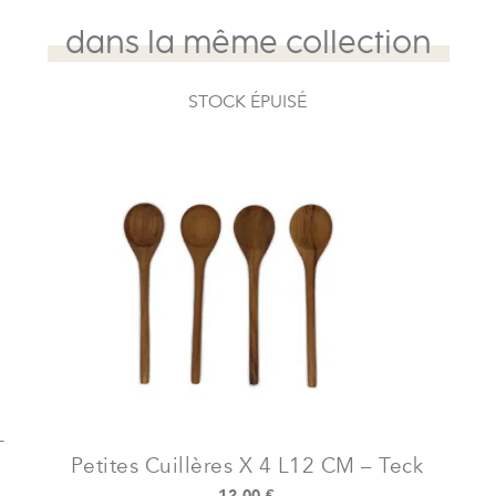
cm
-
dans la même collection
Teck
STOCK ÉPUISÉ
–
Petites Cuillères X 4 L12 CM – Teck
12,00
€