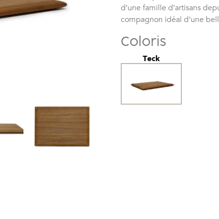
d’une famille d’artisans depu
compagnon idéal d’une belle
Coloris
Teck
quantité
de
Planche
rectangle
38
cm
x
30