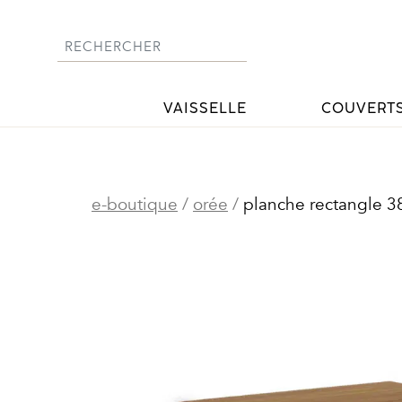
Skip
to
content
VAISSELLE
COUVERT
e-boutique
/
orée
/
planche rectangle 3