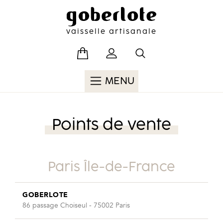
Skip
to
content
vaisselle artisanale
MENU
Points de vente
Paris Île-de-France
GOBERLOTE
86 passage Choiseul - 75002 Paris