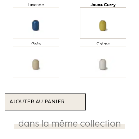
Lavande
Jaune Curry
Grès
Crème
quantité
de
AJOUTER AU PANIER
Vase
Neptune
Capsule
H
dans la même collection
10
CM