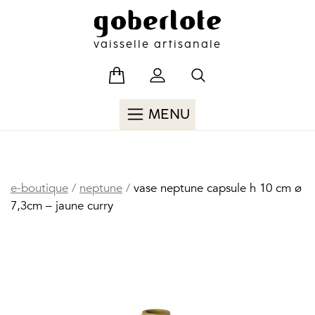
Skip
to
content
vaisselle artisanale
MENU
e-boutique
/
neptune
/
vase neptune capsule h 10 cm ø
7,3cm – jaune curry