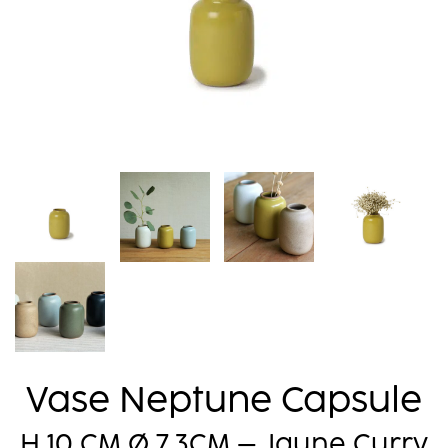
Vase Neptune Capsule
H 10 CM
Ø
7,3CM – Jaune Curry