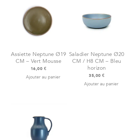
Ø
7,3CM
-
Jaune
Curry
Assiette Neptune Ø19
Saladier Neptune Ø20
CM – Vert Mousse
CM / H8 CM – Bleu
horizon
16,00
€
35,00
€
Ajouter au panier
Ajouter au panier