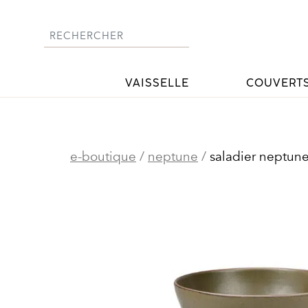
Skip
to
content
VAISSELLE
COUVERT
e-boutique
/
neptune
/
saladier neptun