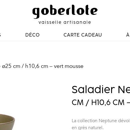
vaisselle artisanale
S
DÉCO
CARTE CADEAU
À
e ø25 cm / h10,6 cm – vert mousse
Saladier N
CM / H10,6 CM 
La collection Neptune dévoile
en grès naturel.