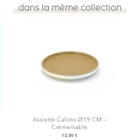
CM
dans la même collection
-
Bleu/crème
Assiette Calisto Ø19 CM –
Crème/sable
13,00
€