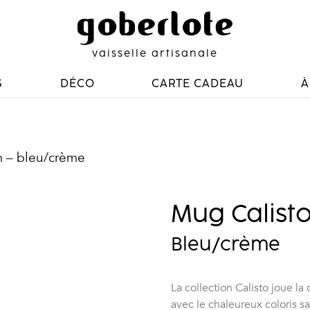
vaisselle artisanale
S
DÉCO
CARTE CADEAU
À
m – bleu/crème
Mug Calist
Bleu/crème
La collection Calisto joue la
avec le chaleureux coloris sa