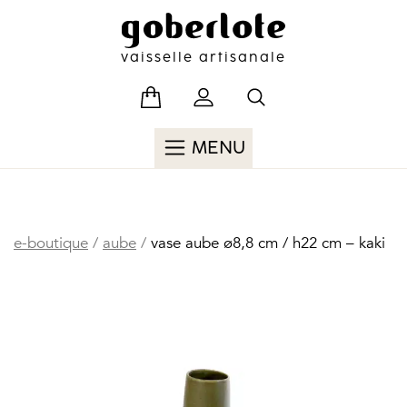
Skip
to
content
vaisselle artisanale
MENU
e-boutique
/
aube
/
vase aube ø8,8 cm / h22 cm – kaki