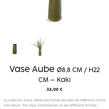
Vase Aube
Ø
8,8 CM / H22
CM – Kaki
32,00
€
La collection Aube habille ses formes épurées de différents coloris
très nature. Son style contemporain et ses différents formats