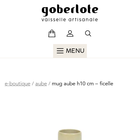
Skip
to
content
vaisselle artisanale
MENU
e-boutique
/
aube
/
mug aube h10 cm – ficelle