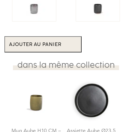
quantité
de
AJOUTER AU PANIER
Mug
Aube
H10
CM
dans la même collection
-
Ficelle
Mug Aube H10 CM –
Assiette Aube Ø23,5