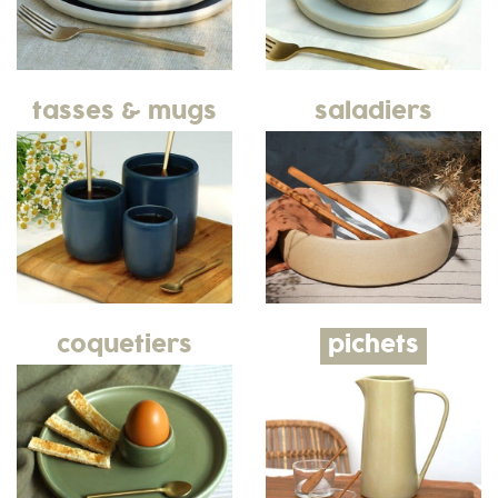
tasses & mugs
saladiers
coquetiers
pichets