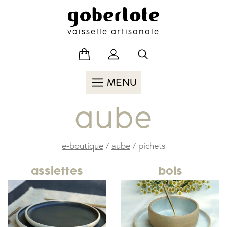
Skip
to
content
vaisselle artisanale
MENU
aube
e-boutique
/
aube
/ pichets
assiettes
bols