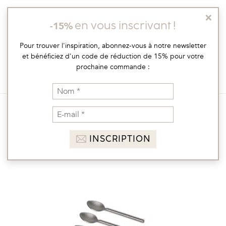
Skip
×
to
-15%
en vous inscrivant !
content
vaisselle artisanale
Pour trouver l'inspiration, abonnez-vous à notre newsletter
et bénéficiez d'un code de réduction de 15% pour votre
prochaine commande :
MENU
e-boutique
/
orion
/
petites cuillères orion manches
ronds x 4 – argenté mat