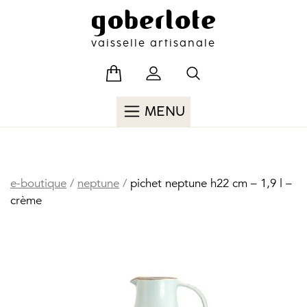
Skip
to
content
vaisselle artisanale
MENU
e-boutique
/
neptune
/
pichet neptune h22 cm – 1,9 l –
crème