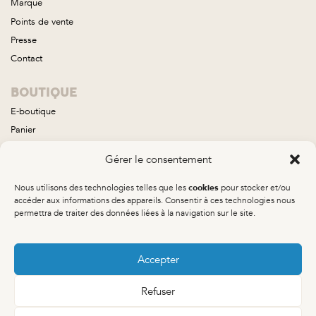
Marque
Points de vente
Presse
Contact
BOUTIQUE
E-boutique
Panier
Compte
Gérer le consentement
Conditions générales de vente
Nous utilisons des technologies telles que les
pour stocker et/ou
cookies
COLLECTIONS
accéder aux informations des appareils. Consentir à ces technologies nous
permettra de traiter des données liées à la navigation sur le site.
Aube
Brume
Calisto
Accepter
Neptune
Refuser
Orée
Orion