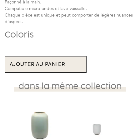
Façonné à la main.
Compatible micro-ondes et lave-vaisselle.
Chaque pièce est unique et peut comporter de légères nuances
d’aspect.
Coloris
quantité
de
AJOUTER AU PANIER
Pichet
Neptune
H22
CM
dans la même collection
-
1,9
L
-
Crème