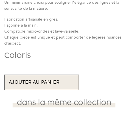
Un minimalisme choisi pour souligner l’élégance des lignes et la
sensualité de la matière.
Fabrication artisanale en grès.
Façonné à la main.
Compatible micro-ondes et lave-vaisselle.
Chaque pièce est unique et peut comporter de légères nuances
d’aspect.
Coloris
quantité
de
AJOUTER AU PANIER
Pichet
Brume
H
21
dans la même collection
Ø
11
-
1,2