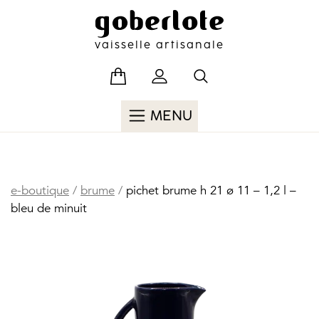
Skip
to
content
vaisselle artisanale
MENU
e-boutique
/
brume
/
pichet brume h 21 ø 11 – 1,2 l –
bleu de minuit