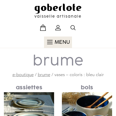
Skip
to
content
vaisselle artisanale
MENU
brume
e-boutique
/
brume
/ vases – coloris : bleu clair
assiettes
bols