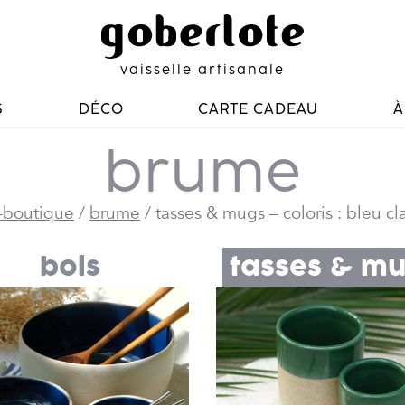
vaisselle artisanale
S
DÉCO
CARTE CADEAU
À
brume
-boutique
/
brume
/ tasses & mugs – coloris : bleu cla
bols
tasses & m