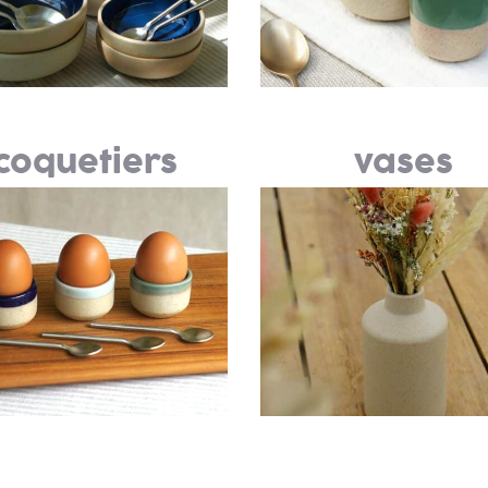
coquetiers
vases