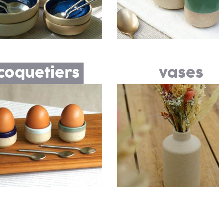
coquetiers
vases