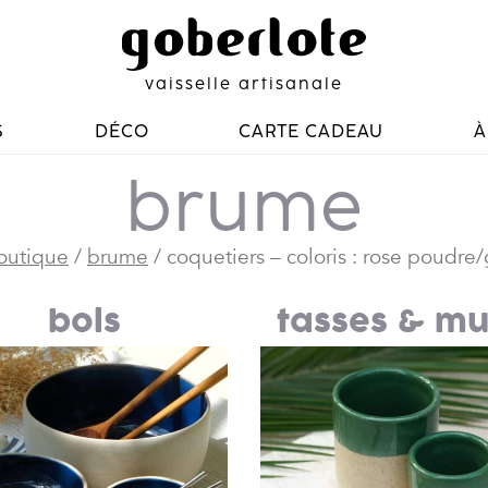
vaisselle artisanale
S
DÉCO
CARTE CADEAU
À
brume
outique
/
brume
/ coquetiers – coloris : rose poudre/
bols
tasses & m