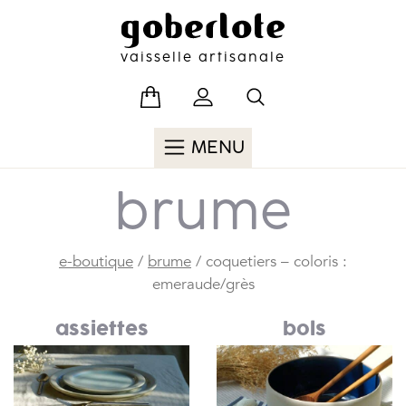
Skip
Pour trouver l'inspiration, abonnez-vous à notre newsletter
to
et bénéficiez d'un code de réduction de 15% pour votre
content
vaisselle artisanale
prochaine commande :
MENU
brume
e-boutique
/
brume
/ coquetiers – coloris :
emeraude/grès
assiettes
bols