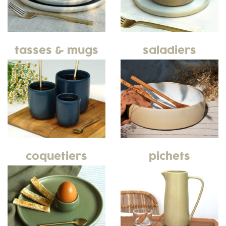
tasses & mugs
saladiers
coquetiers
pichets