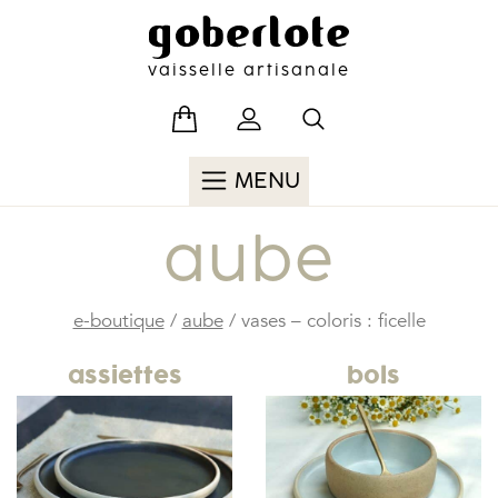
Skip
to
content
vaisselle artisanale
MENU
aube
e-boutique
/
aube
/ vases – coloris : ficelle
assiettes
bols