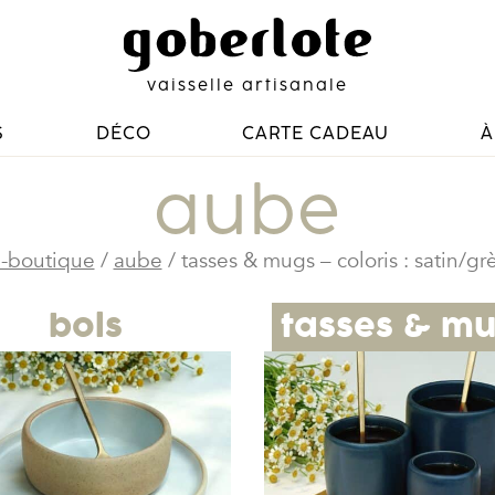
vaisselle artisanale
S
DÉCO
CARTE CADEAU
À
aube
-boutique
/
aube
/ tasses & mugs – coloris : satin/gr
bols
tasses & m